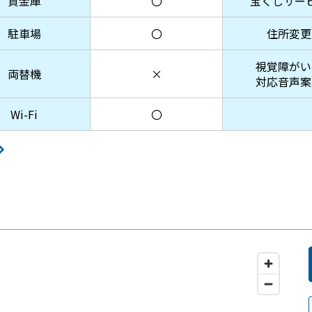
貸金庫
〇
宝くじサー
駐車場
〇
住所変更
視覚障がい
両替機
×
対応音声案
Wi-Fi
〇