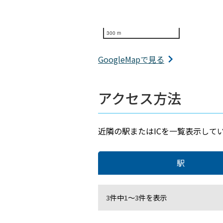
300 m
GoogleMapで見る
アクセス方法
近隣の駅またはICを一覧表示して
駅
3
件中
1
～
3
件を表示