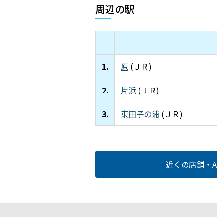
周辺の駅
1.
原
(ＪＲ)
2.
片浜
(ＪＲ)
3.
東田子の浦
(ＪＲ)
近くの店舗・A