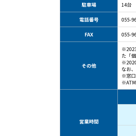
駐車場
14台
電話番号
055-9
FAX
055-9
※20
た「個
※20
その他
なお、
※窓口
※AT
営業時間