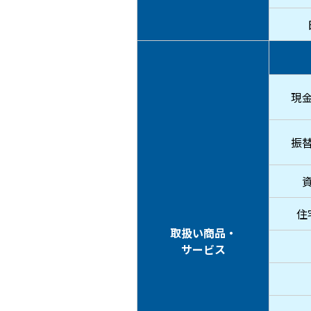
現
振
住
取扱い商品・
サービス