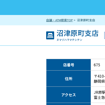
店舗・ATM検索TOP
> 沼津原町支店
沼津原町支店
ヌマヅハラマチシテン
店番号
675
〒410
住所
静岡県
JR原
アクセス
富士急