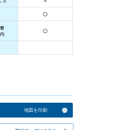
ビス
×
〇
者
〇
内