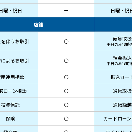
日曜・祝日
ー
日曜・祝
店舗
硬貨取扱
金を伴うお取引
〇
平日のみ
18時
現金振込
替によるお取引
〇
平日のみ
18時
資産運用相談
〇
振込カー
宅ローン相談
〇
通帳取扱
投資信託
〇
通帳繰越
保険
〇
カードローン