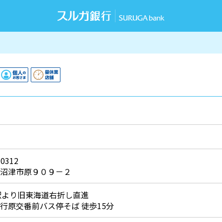
-0312
沼津市原９０９－２
駅より旧東海道右折し直進
行原交番前バス停そば 徒歩15分